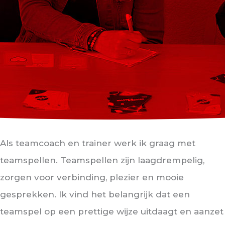
Als teamcoach en trainer werk ik graag met
teamspellen. Teamspellen zijn laagdrempelig,
zorgen voor verbinding, plezier en mooie
gesprekken. Ik vind het belangrijk dat een
teamspel op een prettige wijze uitdaagt en aanzet