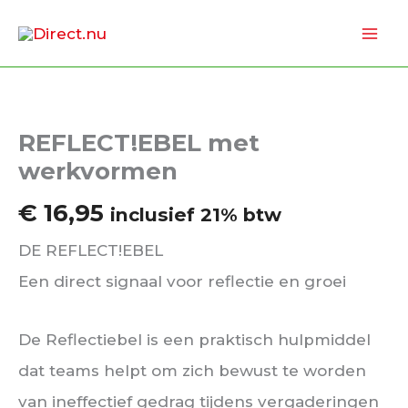
Ga
naar
de
inhoud
REFLECT!EBEL met
werkvormen
€
16,95
inclusief 21% btw
DE REFLECT!EBEL
Een direct signaal voor reflectie en groei
De Reflectiebel is een praktisch hulpmiddel
dat teams helpt om zich bewust te worden
van ineffectief gedrag tijdens vergaderingen