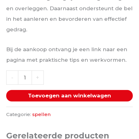
en overleggen. Daarnaast ondersteunt de bel
in het aanleren en bevorderen van effectief
gedrag.
Bij de aankoop ontvang je een link naar een
pagina met praktische tips en werkvormen.
REFLECT!EBEL
-
+
met
Toevoegen aan winkelwagen
werkvormen
aantal
Categorie:
spellen
Gerelateerde producten